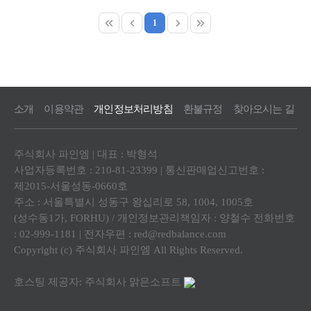
1
소개
이용약관
개인정보처리방침
환불규정
찾아오시는 길
주식회사 파인엠 | 대표 : 박형석
사업자등록번호 : 210-81-23399 | 통신판매업신고번호 :
제2015-서울성동-0660호
주소 : 서울특별시 성동구 왕십리로 58, 1004, 1005호
(성수동1가, FORHU) / 개인정보관리책임자 : 양철수 전화번호
: 02-999-1181 | 전자우편 :
red@redbalance.com
Copyright (c) 주식회사 파인엠 All Rights Reserved.
호스팅 제공자: 주식회사 맑은소프트