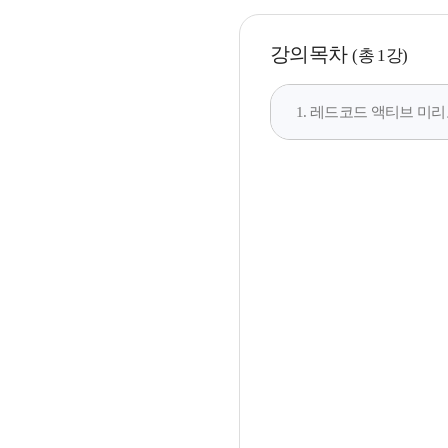
강의목차
(총 1강)
1. 레드코드 액티브 미